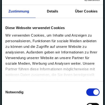
Zugriff auf sichere
Bereiche der Webseite
Zustimmung
Details
Über Cookies
ermöglichen. Die
Webseite kann ohne
diese Cookies nicht
Diese Webseite verwendet Cookies
richtig funktionieren.
Wir verwenden Cookies, um Inhalte und Anzeigen zu
Maximale
personalisieren, Funktionen für soziale Medien anbieten
Name
Anbieter
Zweck
Speicherdaue
zu können und die Zugriffe auf unsere Website zu
analysieren. Außerdem geben wir Informationen zu Ihrer
__cf_bm
cal.com
Dieser Cookie
1 Tag
Verwendung unserer Website an unsere Partner für
wird verwendet,
soziale Medien, Werbung und Analysen weiter. Unsere
um zwischen
Partner führen diese Informationen möglicherweise mit
Menschen und
weiteren Daten zusammen, die Sie ihnen bereitgestellt
Bots zu
haben oder die sie im Rahmen Ihrer Nutzung der Dienste
unterscheiden.
gesammelt haben.
Dies ist
Einwilligungsauswahl
vorteilhaft für
Notwendig
die Website, um
gültige Berichte