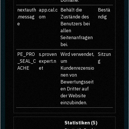
Domäne.
nextauth
app.cal.c
Behält die
Bestä
.messag
om
Zustände des
ndig
e
Benutzers bei
allen
Seitenanfragen
bei.
PE_PRO
s.proven
Wird verwendet,
Sitzun
_SEAL_C
expert.n
um
g
ACHE
et
Kundenrezensio
nen von
Bewertungsseit
en Dritter auf
der Website
einzubinden.
Statistiken (5)