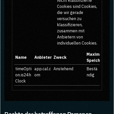
Nicht klassifizierte
Cookies sind Cookies,
die wir gerade
versuchen zu
klassifizieren,
zusammen mit
Anbietern von
individuellen Cookies.
Maximale
Name
Anbieter
Zweck
Speicherdaue
timeOpti
app.cal.c
Anstehend
Bestä
on.is24h
om
ndig
Clock