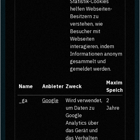
Statistik-Cookies
helfen Webseiten-
Besitzern zu
verstehen, wie
Besucher mit
Webseiten
interagieren, indem
Informationen anonym
gesammelt und
gemeldet werden.
Maximale
Name
Anbieter
Zweck
Speicherdaue
_ga
Google
Wird verwendet,
2
um Daten zu
Jahre
Google
Analytics über
das Gerät und
das Verhalten