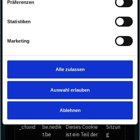
Präferenzen
über die
Nutzung Ihrer
Website zu
Statistiken
erstellen.
__Secur
cal.com
Wird verwendet,
Sitzun
Marketing
e-next-
um Spam zu
g
auth.call
erkennen und
back-url
die Sicherheit
der Webseite zu
Alle zulassen
verbessern.&nb
sp;
Auswahl erlauben
__Secur
cal.com
Anstehend
Sitzun
e-next-
g
auth.csrf
Ablehnen
-token
_cfuvid
be.nedik
Dieses Cookie
Sitzun
t.be
ist ein Teil der
g