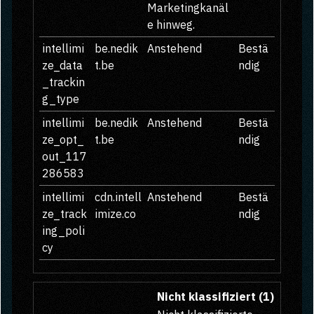
Marketingkanäl
e hinweg.
intellimi
be.nedik
Anstehend
Bestä
ze_data
t.be
ndig
_trackin
g_type
intellimi
be.nedik
Anstehend
Bestä
ze_opt_
t.be
ndig
out_117
286583
intellimi
cdn.intell
Anstehend
Bestä
ze_track
imize.co
ndig
ing_poli
cy
Nicht klassifiziert (1)