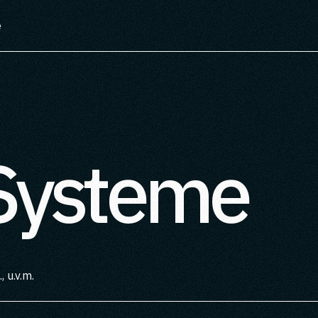
e
Systeme
.
, u.v.m.