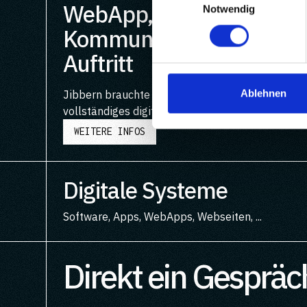
WebApp, Visuelle
Notwendig
Kommunikation & Web-
Auftritt
Ablehnen
Jibbern brauchte keine Einzellösung, sondern ei
vollständiges digitales Ökosystem.
WEITERE INFOS
Digitale Systeme
Software, Apps, WebApps, Webseiten, ...
Direkt ein Gespräc