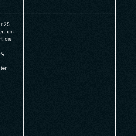
er 25
en, um
t, die
s,
ter