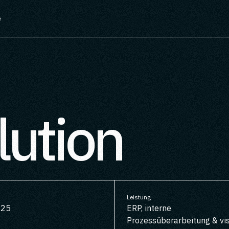
e
lution
Leistung
025
ERP, interne
Prozessüberarbeitung & vi