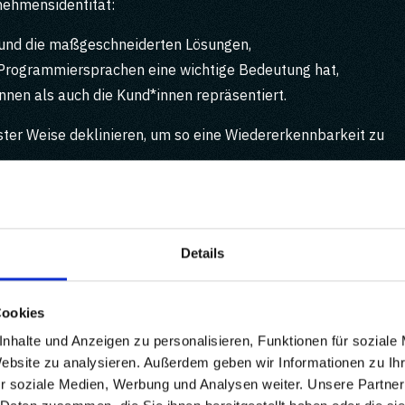
nehmensidentität:
it und die maßgeschneiderten Lösungen,
n Programmiersprachen eine wichtige Bedeutung hat,
innen als auch die Kund*innen repräsentiert.
ster Weise deklinieren, um so eine Wiedererkennbarkeit zu
Details
Cookies
nhalte und Anzeigen zu personalisieren, Funktionen für soziale
Website zu analysieren. Außerdem geben wir Informationen zu I
r soziale Medien, Werbung und Analysen weiter. Unsere Partner