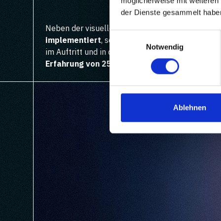
möglicherweise mit weiteren
der Dienste gesammelt habe
Neben der visuellen Neuausrichtung wurden au
Einwilligungsauswahl
implementiert
, sodass das Rebranding nicht nu
Notwendig
im Auftritt und in der Arbeitsweise des Unterne
Erfahrung von 25 Jahren IT-Kompetenz
mit e
Ablehnen