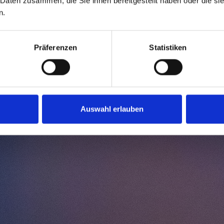
 Daten zusammen, die Sie ihnen bereitgestellt haben oder die s
n.
ch
firmeninterne Prozesse begleitet und schrittweise
r eine neue visuelle Sprache, sondern einen ganzheitlichen W
Präferenzen
Statistiken
hmens markiert. So entstand eine Marke, die die
Tradition un
inem
modernen, zukunftsgerichteten Auftritt
verbindet.
Auswahl erlauben